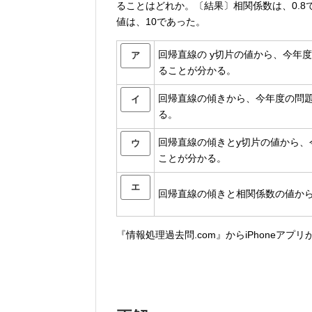
ることはどれか。〔結果〕相関係数は、0.8
値は、10であった。
回帰直線の y切片の値から、今年
ア
ることが分かる。
回帰直線の傾きから、今年度の問題
イ
る。
回帰直線の傾きとy切片の値から
ウ
ことが分かる。
エ
回帰直線の傾きと相関係数の値か
『情報処理過去問.com』からiPhoneアプ