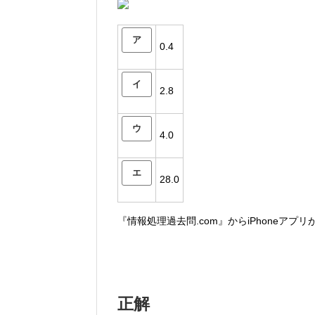
ア
0.4
イ
2.8
ウ
4.0
エ
28.0
『情報処理過去問.com』からiPhoneアプ
正解