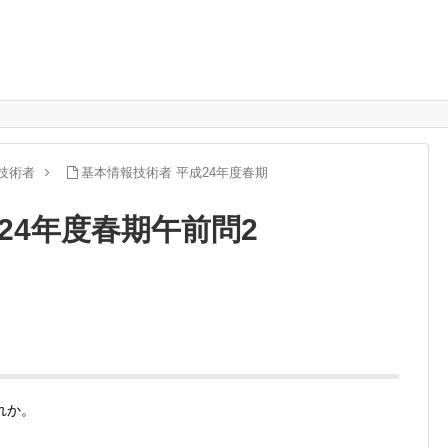
技術者
基本情報技術者 平成24年度春期
24年度春期午前問2
れか。