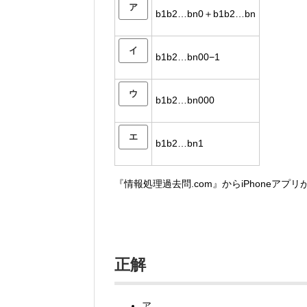
ア
b1b2…bn0＋b1b2…bn
イ
b1b2…bn00−1
ウ
b1b2…bn000
エ
b1b2…bn1
『情報処理過去問.com』からiPhoneアプ
正解
ア