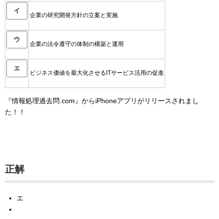
イ
企業の研究開発方針の立案と実施
ウ
企業の法令遵守の体制の構築と運用
エ
ビジネス価値を最大化させるITサービス活用の促進
『情報処理過去問.com』からiPhoneアプリがリリースされまし
た！！
正解
エ