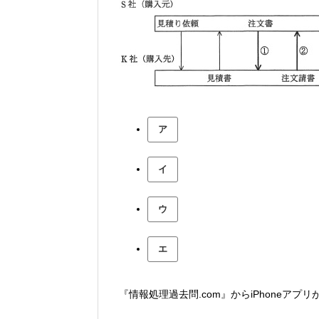
ア
イ
ウ
エ
『情報処理過去問.com』からiPhoneアプ