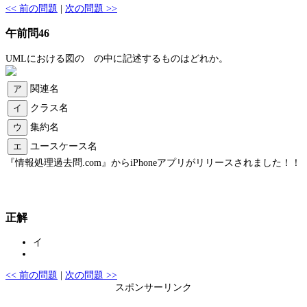
<< 前の問題
|
次の問題 >>
午前問46
UMLにおける図の の中に記述するものはどれか。
ア
関連名
イ
クラス名
ウ
集約名
エ
ユースケース名
『情報処理過去問.com』からiPhoneアプリがリリースされました！！
正解
イ
<< 前の問題
|
次の問題 >>
スポンサーリンク