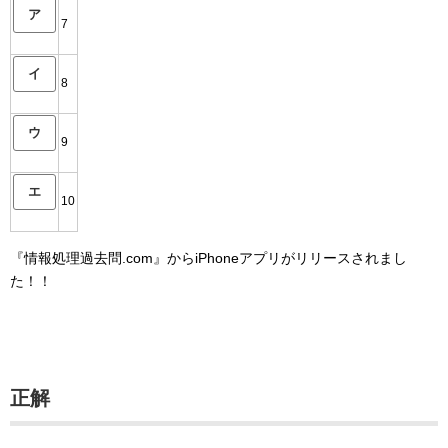
ア
7
イ
8
ウ
9
エ
10
『情報処理過去問.com』からiPhoneアプリがリリースされまし
た！！
正解