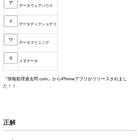
ア
データウェアハウス
イ
データディクショナリ
ウ
データマイニング
エ
メタデータ
『情報処理過去問.com』からiPhoneアプリがリリースされまし
た！！
正解