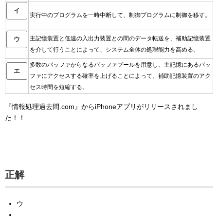
イ
実行中のプログラムを一時中断して、制御プログラムに制御を移す。
主記憶装置と低速の入出力装置との間のデータ転送を、補助記憶装置
ウ
を介して行うことによって、システム全体の処理能力を高める。
多数のバッファからなるバッファプールを用意し、主記憶にあるバッ
エ
ファにアクセスする確率を上げることによって、補助記憶装置のアク
セス時間を短縮する。
『情報処理過去問.com』からiPhoneアプリがリリースされまし
た！！
正解
ウ