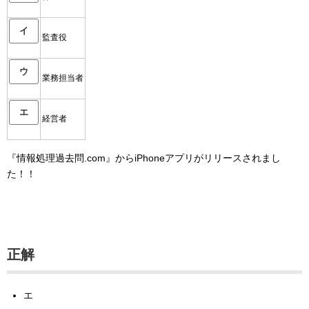
イ
監査役
ウ
業務担当者
エ
経営者
『情報処理過去問.com』からiPhoneアプリがリリースされまし
た！！
正解
エ