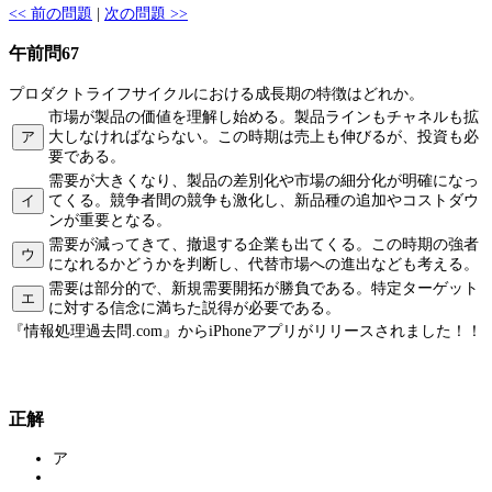
<< 前の問題
|
次の問題 >>
午前問67
プロダクトライフサイクルにおける成長期の特徴はどれか。
市場が製品の価値を理解し始める。製品ラインもチャネルも拡
ア
大しなければならない。この時期は売上も伸びるが、投資も必
要である。
需要が大きくなり、製品の差別化や市場の細分化が明確になっ
イ
てくる。競争者間の競争も激化し、新品種の追加やコストダウ
ンが重要となる。
需要が減ってきて、撤退する企業も出てくる。この時期の強者
ウ
になれるかどうかを判断し、代替市場への進出なども考える。
需要は部分的で、新規需要開拓が勝負である。特定ターゲット
エ
に対する信念に満ちた説得が必要である。
『情報処理過去問.com』からiPhoneアプリがリリースされました！！
正解
ア