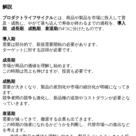
解説
プロダクトライフサイクル
とは、商品や製品を市場に投入して普
及・成熟し、やがて落ち込んで寿命が終わるまでの過程を、
導入
期
、
成長期
、
成熟期
、
衰退期
の4つに分けたものです。
導入期
需要は部分的で、新規需要開拓の必要があります。
ターゲットに対する説得が必要です。
成長期
市場が商品の価値を理解し始めます。
この時期は売上も伸びますが、投資も必要です。
成熟期
需要が大きくなり、製品の差別化や市場の細分化が明確になってき
ます。
競争者間の競争も激化し、新品種の追加やコストダウンが必要とな
っていきます。
衰退期
需要が減ってきて、撤退する企業も出てきます。
この時期の強者になれるかどうかを判断し、代替市場への進出など
を考えます。