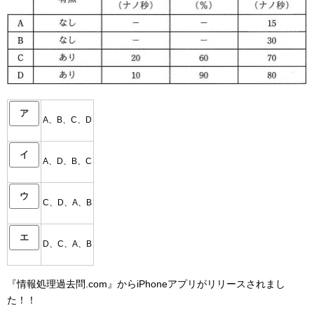
ア
A、B、C、D
イ
A、D、B、C
ウ
C、D、A、B
エ
D、C、A、B
『情報処理過去問.com』からiPhoneアプリがリリースされまし
た！！