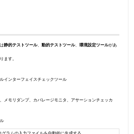
は
静的テストツール
、
動的テストツール
、
環境設定ツール
があ
ります。
ルインターフェイスチェックツール
、メモリダンプ、カバレージモニタ、アサーションチェッカ
ル
ログラムの入力ファイルを自動的に生成する。