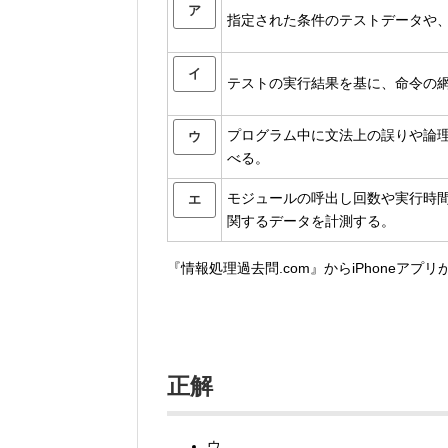
ア
指定された条件のテストデータや
イ
テストの実行結果を基に、命令の
プログラム中に文法上の誤りや論
ウ
べる。
モジュールの呼出し回数や実行時
エ
関するデータを計測する。
『情報処理過去問.com』からiPhoneアプ
正解
ウ