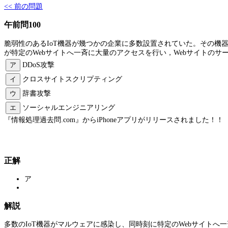
<< 前の問題
午前問100
脆弱性のあるIoT機器が幾つかの企業に多数設置されていた。その機器
が特定のWebサイトへ一斉に大量のアクセスを行い，Webサイトのサ
ア
DDoS攻撃
イ
クロスサイトスクリプティング
ウ
辞書攻撃
エ
ソーシャルエンジニアリング
『情報処理過去問.com』からiPhoneアプリがリリースされました！！
正解
ア
解説
多数のIoT機器がマルウェアに感染し、同時刻に特定のWebサイト