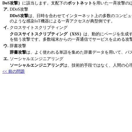
DoS攻撃）
に該当します。支配下の
ボットネット
を用いた一斉攻撃の
ア.
DDoS攻撃
DDoS攻撃
は、日時を合わせてインターネット上の多数のコンピュ
のような感染IoT機器による一斉アクセスが典型例です。
イ.
クロスサイトスクリプティング
クロスサイトスクリプティング（XSS）
は、動的にページを生成
を狙う攻撃です。多数端末からの一斉通信でサービスを止める攻
ウ.
辞書攻撃
辞書攻撃
は、よく使われる単語を集めた辞書データを用いて、パ
エ.
ソーシャルエンジニアリング
ソーシャルエンジニアリング
は、技術的手段ではなく、人間の心
<< 前の問題