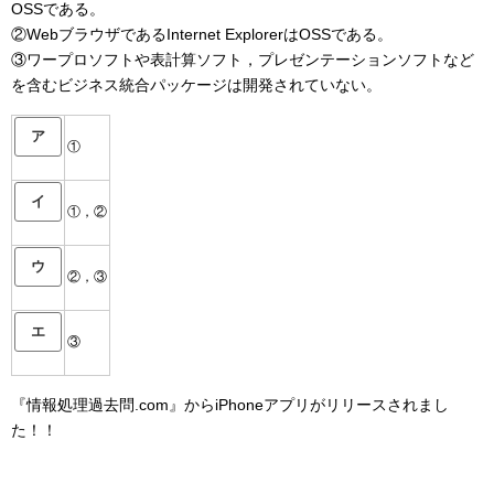
OSSである。
②WebブラウザであるInternet ExplorerはOSSである。
③ワープロソフトや表計算ソフト，プレゼンテーションソフトなど
を含むビジネス統合パッケージは開発されていない。
ア
①
イ
①，②
ウ
②，③
エ
③
『情報処理過去問.com』からiPhoneアプリがリリースされまし
た！！