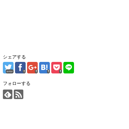
シェアする
error
フォローする