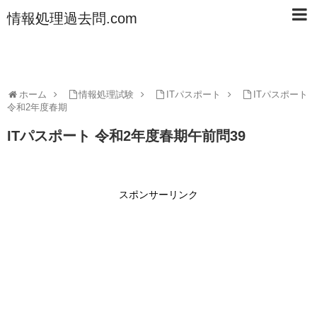
情報処理過去問.com
ホーム
情報処理試験
ITパスポート
ITパスポート
令和2年度春期
ITパスポート 令和2年度春期午前問39
スポンサーリンク