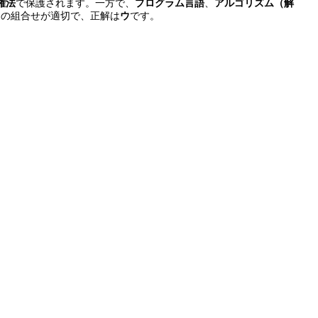
権法
で保護されます。一方で、
プログラム言語
、
アルゴリズム（解
」の組合せが適切で、正解は
ウ
です。