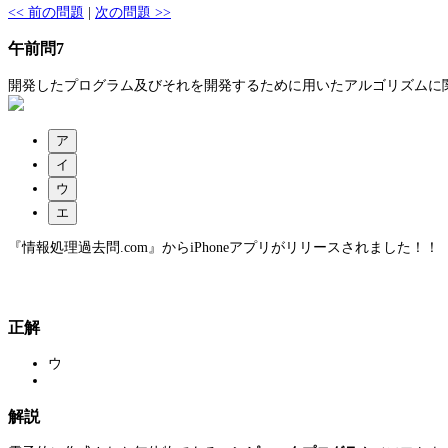
<< 前の問題
|
次の問題 >>
午前問7
開発したプログラム及びそれを開発するために用いたアルゴリズムに
ア
イ
ウ
エ
『情報処理過去問.com』からiPhoneアプリがリリースされました！！
正解
ウ
解説