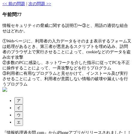
<< 前の問題
|
次の問題 >>
午前問77
情報セキュリティの脅威に関する説明①〜③と、用語の適切な組合
せはどれか。
①Webページに、利用者の入力データをそのまま表示するフォーム又
は処理があるとき、第三者が悪意あるスクリプトを埋め込み、訪問
者のブラウザ上で実行させることによって、cookieなどのデータを盗
み出す攻撃
②多数のPCに感染し、ネットワークを介した指示に従ってPCを不正
に操作することによって、一斉攻撃などを行うプログラム
③利用者に有用なプログラムと見せかけて、インストール及び実行
させることによって、利用者が意図しない情報の破壊や漏えいを行
うプログラム
ア
イ
ウ
エ
『情報処理過去問.com』からiPhoneアプリがリリースされました！！