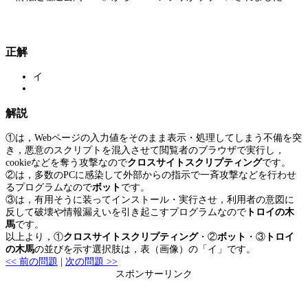
正解
イ
解説
①は，Webページの入力値をそのまま表示・処理してしまう不備を突
き，悪意のスクリプトを混入させて閲覧者のブラウザで実行し，
cookieなどを奪う攻撃なので
クロスサイトスクリプティング
です。
②は，多数のPCに感染して外部からの指示で一斉攻撃などを行わせ
るプログラムなので
ボット
です。
③は，有用そうに装ってインストール・実行させ，利用者の意図に
反して破壊や情報漏えいを引き起こすプログラムなので
トロイの木
馬
です。
以上より，①
クロスサイトスクリプティング
・②
ボット
・③
トロイ
の木馬
の並びを示す選択肢は，表（画像）の「イ」です。
<< 前の問題
|
次の問題 >>
スポンサーリンク