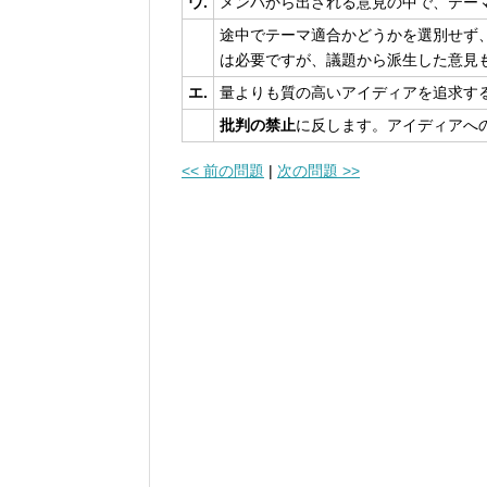
ウ.
メンバから出される意見の中で、テー
途中でテーマ適合かどうかを選別せず
は必要ですが、議題から派生した意見
エ.
量よりも質の高いアイディアを追求す
批判の禁止
に反します。アイディアへ
<< 前の問題
|
次の問題 >>