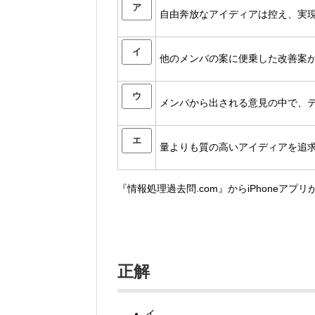
ア
自由奔放なアイディアは控え、実
イ
他のメンバの案に便乗した改善案
ウ
メンバから出される意見の中で、
エ
量よりも質の高いアイディアを追
『情報処理過去問.com』からiPhoneアプ
正解
イ