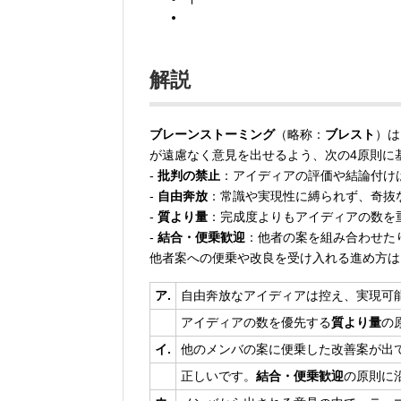
解説
ブレーンストーミング
（略称：
ブレスト
）は
が遠慮なく意見を出せるよう、次の4原則に
-
批判の禁止
：アイディアの評価や結論付け
-
自由奔放
：常識や実現性に縛られず、奇抜
-
質より量
：完成度よりもアイディアの数を
-
結合・便乗歓迎
：他者の案を組み合わせた
他者案への便乗や改良を受け入れる進め方は
ア.
自由奔放なアイディアは控え、実現可
アイディアの数を優先する
質より量
の
イ.
他のメンバの案に便乗した改善案が出
正しいです。
結合・便乗歓迎
の原則に