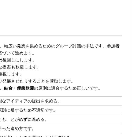
、幅広い発想を集めるためのグループ討議の手法です。参加者
基づいて進めます。
は後回しにします。
な提案も歓迎します。
重視します。
り発展させたりすることを奨励します。
、
結合・便乗歓迎
の原則に適合するため正しいです。
能なアイディアの提出を求める。
原則に反するため不適切です。
ても、とがめずに進める。
沿った進め方です。