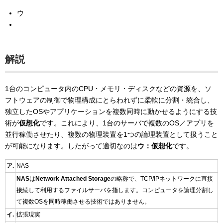
ウ
解説
1台のコンピュータ内のCPU・メモリ・ディスクなどの資源を、ソ
フトウェアの制御で物理構成にとらわれずに柔軟に分割・統合し、
独立したOSやアプリケーションを複数同時に動かせるようにする技
術が
仮想化
です。これにより、1台のサーバで複数のOS／アプリを
並行稼働させたり、複数の物理装置を1つの論理装置として扱うこと
が可能になります。したがって適切なのは
ウ：仮想化
です。
ア.
NAS
NAS
は
Network Attached Storage
の略称で、TCP/IPネットワークに直接
接続して利用するファイルサーバを指します。コンピュータを論理分割し
て複数OSを同時稼働させる技術ではありません。
イ.
拡張現実