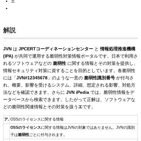
エ
解説
JVN
は
JPCERTコーディネーションセンター
と
情報処理推進機構
(IPA)
が共同で運用する脆弱性対策情報ポータルです。日本で利用さ
れるソフトウェアなどの
脆弱性
に関する情報とその対策を提供し、
情報セキュリティ対策に資することを目的としています。各脆弱性
には「
JVN#12345678
」のような一意の
脆弱性識別番号
が付与さ
れ、概要、影響を受けるシステム、詳細、想定される影響、対処方
法などを確認できます。さらに
JVN iPedia
では、脆弱性情報をデ
ータベースから検索できます。したがって正解は、ソフトウェアな
どの脆弱性関連情報とその対策を扱う
エ
です。
ア.
OSSのライセンスに関する情報
OSSのライセンス
に関する情報はJVNの対象ではありません。JVNの識別
子は
脆弱性
ごとに付与されます。