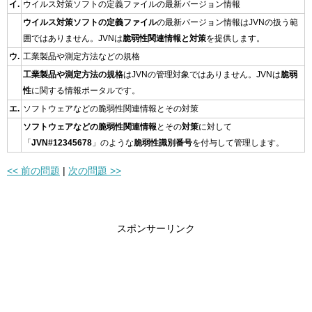
イ.
ウイルス対策ソフトの定義ファイルの最新バージョン情報
ウイルス対策ソフトの定義ファイル
の最新バージョン情報はJVNの扱う範
囲ではありません。JVNは
脆弱性関連情報と対策
を提供します。
ウ.
工業製品や測定方法などの規格
工業製品や測定方法の規格
はJVNの管理対象ではありません。JVNは
脆弱
性
に関する情報ポータルです。
エ.
ソフトウェアなどの脆弱性関連情報とその対策
ソフトウェアなどの脆弱性関連情報
とその
対策
に対して
「
JVN#12345678
」のような
脆弱性識別番号
を付与して管理します。
<< 前の問題
|
次の問題 >>
スポンサーリンク