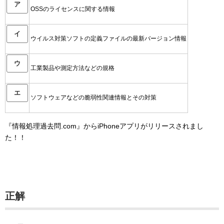
ア
OSSのライセンスに関する情報
イ
ウイルス対策ソフトの定義ファイルの最新バージョン情報
ウ
工業製品や測定方法などの規格
エ
ソフトウェアなどの脆弱性関連情報とその対策
『情報処理過去問.com』からiPhoneアプリがリリースされまし
た！！
正解