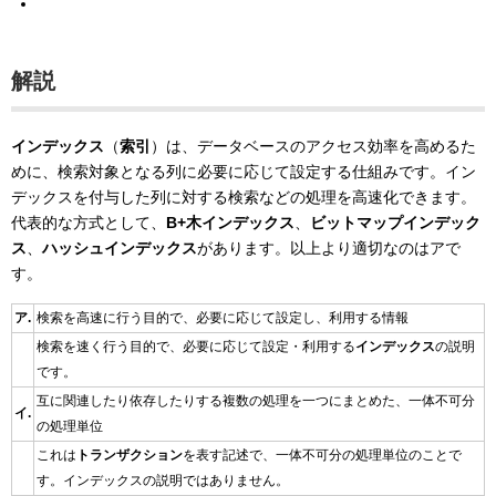
解説
インデックス
（
索引
）は、データベースのアクセス効率を高めるた
めに、検索対象となる列に必要に応じて設定する仕組みです。イン
デックスを付与した列に対する検索などの処理を高速化できます。
代表的な方式として、
B+木インデックス
、
ビットマップインデック
ス
、
ハッシュインデックス
があります。以上より適切なのはアで
す。
ア.
検索を高速に行う目的で、必要に応じて設定し、利用する情報
検索を速く行う目的で、必要に応じて設定・利用する
インデックス
の説明
です。
互に関連したり依存したりする複数の処理を一つにまとめた、一体不可分
イ.
の処理単位
これは
トランザクション
を表す記述で、一体不可分の処理単位のことで
す。インデックスの説明ではありません。