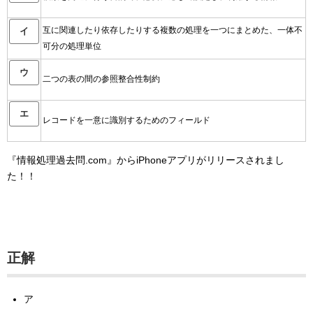
互に関連したり依存したりする複数の処理を一つにまとめた、一体不
イ
可分の処理単位
ウ
二つの表の間の参照整合性制約
エ
レコードを一意に識別するためのフィールド
『情報処理過去問.com』からiPhoneアプリがリリースされまし
た！！
正解
ア