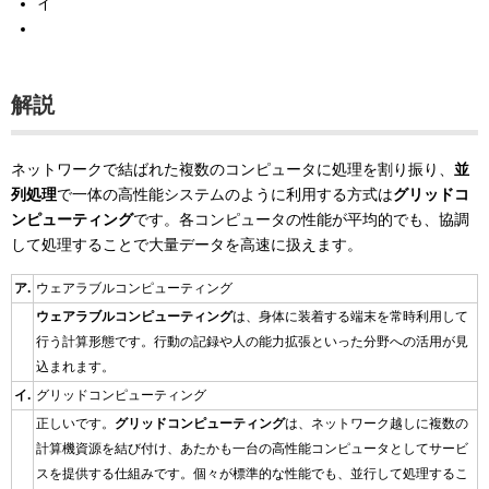
イ
解説
ネットワークで結ばれた複数のコンピュータに処理を割り振り、
並
列処理
で一体の高性能システムのように利用する方式は
グリッドコ
ンピューティング
です。各コンピュータの性能が平均的でも、協調
して処理することで大量データを高速に扱えます。
ア.
ウェアラブルコンピューティング
ウェアラブルコンピューティング
は、身体に装着する端末を常時利用して
行う計算形態です。行動の記録や人の能力拡張といった分野への活用が見
込まれます。
イ.
グリッドコンピューティング
正しいです。
グリッドコンピューティング
は、ネットワーク越しに複数の
計算機資源を結び付け、あたかも一台の高性能コンピュータとしてサービ
スを提供する仕組みです。個々が標準的な性能でも、並行して処理するこ