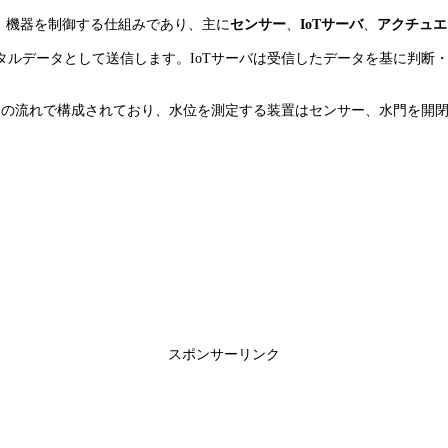
・処理し、機器を制御する仕組みであり、主に
センサー
、
IoTサーバ
、
アクチュエ
タルデータとして送信します。IoTサーバは受信したデータを基に判断
）」の流れで構成されており、水位を測定する装置はセンサー、水門を開
スポンサーリンク