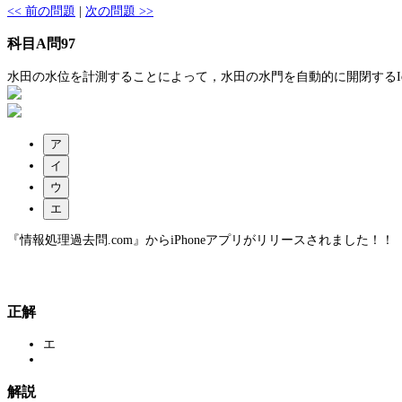
<< 前の問題
|
次の問題 >>
科目A問97
水田の水位を計測することによって，水田の水門を自動的に開閉するI
ア
イ
ウ
エ
『情報処理過去問.com』からiPhoneアプリがリリースされました！！
正解
エ
解説