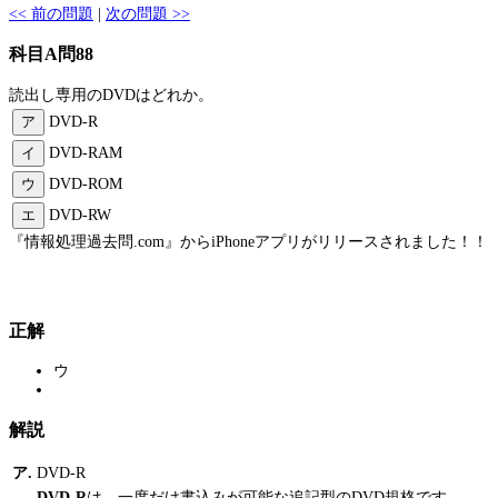
<< 前の問題
|
次の問題 >>
科目A問88
読出し専用のDVDはどれか。
ア
DVD-R
イ
DVD-RAM
ウ
DVD-ROM
エ
DVD-RW
『情報処理過去問.com』からiPhoneアプリがリリースされました！！
正解
ウ
解説
ア.
DVD-R
DVD-R
は、一度だけ書込みが可能な追記型のDVD規格です。