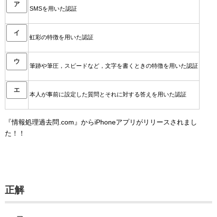
ア
SMSを用いた認証
イ
虹彩の特徴を用いた認証
ウ
筆跡や筆圧，スピードなど，文字を書くときの特徴を用いた認証
エ
本人が事前に設定した質問とそれに対する答えを用いた認証
『情報処理過去問.com』からiPhoneアプリがリリースされまし
た！！
正解