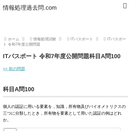
情報処理過去問.com
ホーム
情報処理試験
ITパスポート
ITパスポー
ト 令和7年度公開問題
ITパスポート 令和7年度公開問題科目A問100
<< 前の問題
科目A問100
個人の認証に用いる要素を，知識，所有物及びバイオメトリクスの
三つに分類したとき，所有物を要素として用いた認証の例はどれ
か。