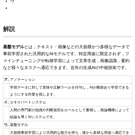
ウ
解説
基盤モデル
とは，テキスト・画像などの大規模かつ多様なデータで
事前学習された汎用的なAIモデルです。特定用途に限定されず，フ
ァインチューニングや転移学習によって文章生成，画像認識，要約
など様々なタスクへ適応できます。近年の生成AIの中核技術です。
ア.
アノテーション
学習データに対して意味や正解ラベルを付与し，AIが教師あり学習できる
ようにする作業を指します。
イ.
エキスパートシステム
人間の専門家の知識や判断規則をルールとして蓄積し，推論機構によって
結論を導くAIシステムです。
ウ.
基盤モデル
大規模事前学習により汎用的な能力を持ち，後から多様な用途へ適応でき