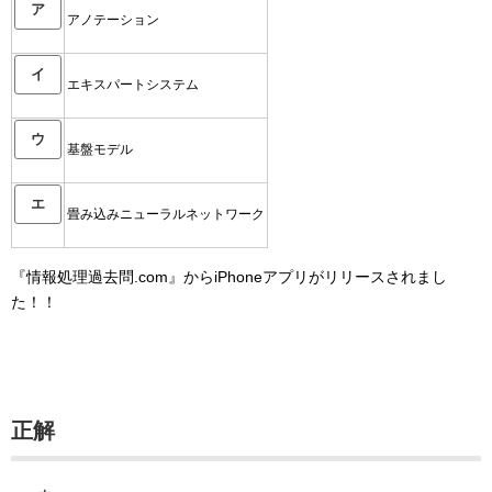
ア
アノテーション
イ
エキスパートシステム
ウ
基盤モデル
エ
畳み込みニューラルネットワーク
『情報処理過去問.com』からiPhoneアプリがリリースされまし
た！！
正解