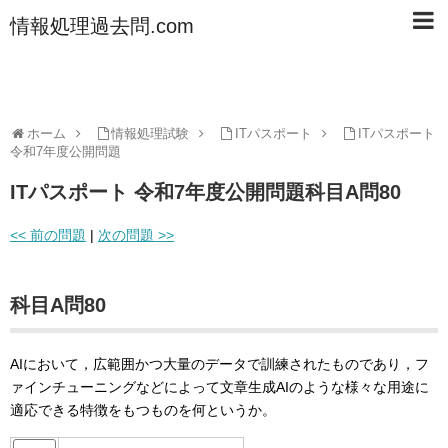
情報処理過去問.com
ホーム
情報処理試験
ITパスポート
ITパスポート
令和7年度公開問題
ITパスポート 令和7年度公開問題科目A問80
<< 前の問題
|
次の問題 >>
科目A問80
AIにおいて，広範囲かつ大量のデータで訓練されたものであり，フ
ァインチューニングなどによって文章生成AIのような様々な用途に
適応できる特徴をもつものを何というか。