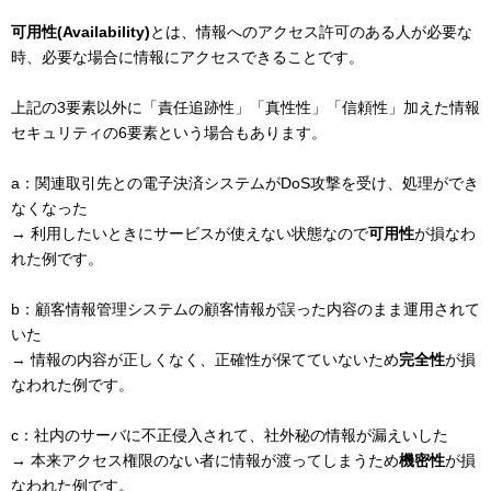
可用性(Availability)
とは、情報へのアクセス許可のある人が必要な
時、必要な場合に情報にアクセスできることです。
上記の3要素以外に「責任追跡性」「真性性」「信頼性」加えた情報
セキュリティの6要素という場合もあります。
a：関連取引先との電子決済システムがDoS攻撃を受け、処理ができ
なくなった
→ 利用したいときにサービスが使えない状態なので
可用性
が損なわ
れた例です。
b：顧客情報管理システムの顧客情報が誤った内容のまま運用されて
いた
→ 情報の内容が正しくなく、正確性が保てていないため
完全性
が損
なわれた例です。
c：社内のサーバに不正侵入されて、社外秘の情報が漏えいした
→ 本来アクセス権限のない者に情報が渡ってしまうため
機密性
が損
なわれた例です。