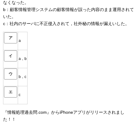
なくなった。
b：顧客情報管理システムの顧客情報が誤った内容のまま運用されて
いた。
c：社内のサーバに不正侵入されて，社外秘の情報が漏えいした。
ア
a
イ
a，b
ウ
b，c
エ
c
『情報処理過去問.com』からiPhoneアプリがリリースされまし
た！！