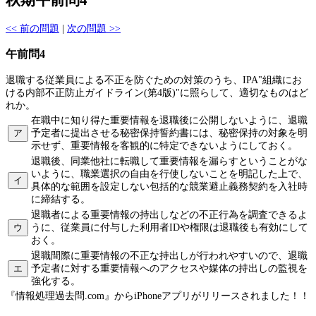
秋期午前問4
<< 前の問題
|
次の問題 >>
午前問4
退職する従業員による不正を防ぐための対策のうち、IPA"組織にお
ける内部不正防止ガイドライン(第4版)"に照らして、適切なものはど
れか。
在職中に知り得た重要情報を退職後に公開しないように、退職
ア
予定者に提出させる秘密保持誓約書には、秘密保持の対象を明
示せず、重要情報を客観的に特定できないようにしておく。
退職後、同業他社に転職して重要情報を漏らすということがな
いように、職業選択の自由を行使しないことを明記した上で、
イ
具体的な範囲を設定しない包括的な競業避止義務契約を入社時
に締結する。
退職者による重要情報の持出しなどの不正行為を調査できるよ
ウ
うに、従業員に付与した利用者IDや権限は退職後も有効にして
おく。
退職間際に重要情報の不正な持出しが行われやすいので、退職
エ
予定者に対する重要情報へのアクセスや媒体の持出しの監視を
強化する。
『情報処理過去問.com』からiPhoneアプリがリリースされました！！