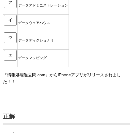
ア
データアドミニストレーション
イ
データウェアハウス
ウ
データディクショナリ
エ
データマッピング
『情報処理過去問.com』からiPhoneアプリがリリースされまし
た！！
正解