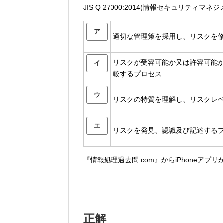
JIS Q 27000:2014(情報セキュリテ
ア
適切な管理策を採用し、リスクを
リスクが受容可能か又は許容可能
イ
較するプロセス
ウ
リスクの特質を理解し、リスクレ
エ
リスクを発見、認識及び記述する
『情報処理過去問.com』からiPhoneアプ
正解