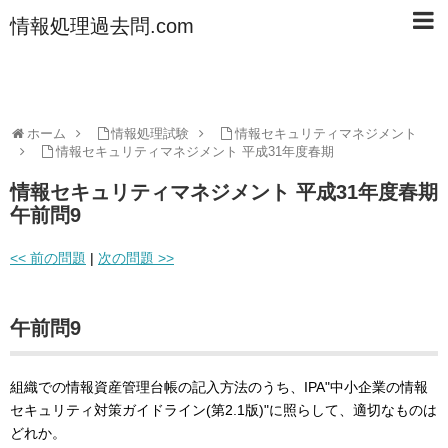
情報処理過去問.com
ホーム
情報処理試験
情報セキュリティマネジメント
情報セキュリティマネジメント 平成31年度春期
情報セキュリティマネジメント 平成31年度春期
午前問9
<< 前の問題
|
次の問題 >>
午前問9
組織での情報資産管理台帳の記入方法のうち、IPA"中小企業の情報
セキュリティ対策ガイドライン(第2.1版)"に照らして、適切なものは
どれか。