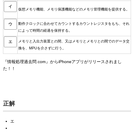
イ
仮想メモリ機能、メモリ保護機能などのメモリ管理機能を提供する。
動作クロックに合わせてカウントするカウントレジスタをもち、それ
ウ
によって時間の経過を保持する。
メモリと入出力装置との間、又はメモリとメモリとの間でのデータ交
エ
換を、MPUを介さずに行う。
『情報処理過去問.com』からiPhoneアプリがリリースされまし
た！！
正解
エ