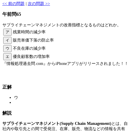
<< 前の問題
|
次の問題 >>
午前問65
サプライチェーンマネジメントの改善指標となるものはどれか。
ア
残業時間の減少率
イ
販売単価下落の防止率
ウ
不良在庫の減少率
エ
優良顧客数の増加率
『情報処理過去問.com』からiPhoneアプリがリリースされました！！
正解
ウ
解説
サプライチェーンマネジメント(Supply Chain Management)
とは、自
社内や取引先との間で受発注、在庫、販売、物流などの情報を共有