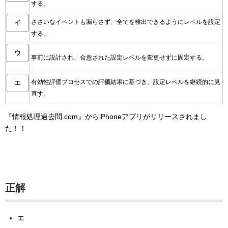
する。
ささいなイベントも漏らさず、全てを検出できるようにレベルを設定
イ
する。
ウ
事前に設計され、合意された設定レベルを変更せずに固定する。
有効性評価プロセスでの評価結果に基づき、設定レベルを継続的に見
エ
直す。
『情報処理過去問.com』からiPhoneアプリがリリースされまし
た！！
正解
エ