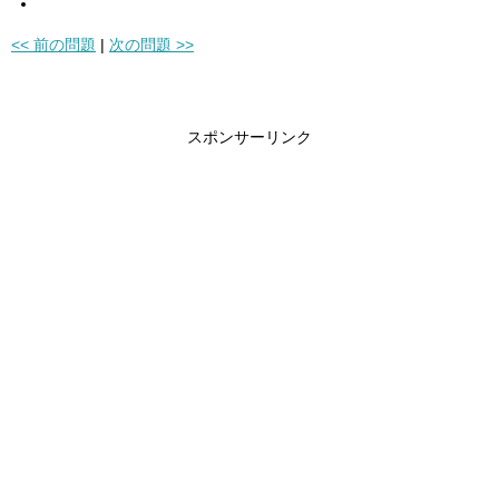
<< 前の問題
|
次の問題 >>
スポンサーリンク