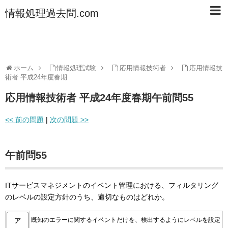
情報処理過去問.com
ホーム
情報処理試験
応用情報技術者
応用情報技
術者 平成24年度春期
応用情報技術者 平成24年度春期午前問55
<< 前の問題
|
次の問題 >>
午前問55
ITサービスマネジメントのイベント管理における、フィルタリング
のレベルの設定方針のうち、適切なものはどれか。
既知のエラーに関するイベントだけを、検出するようにレベルを設定
ア