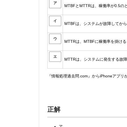
ア
MTBFとMTTRは、稼働率が0.5
イ
MTBFは、システムが故障してか
ウ
MTTRは、MTBFに稼働率を掛け
エ
MTTRは、システムに発生する故
『情報処理過去問.com』からiPhoneアプ
正解
ア