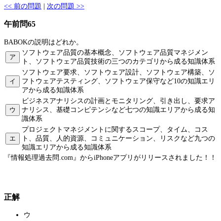
<< 前の問題
|
次の問題 >>
午前問65
BABOKの説明はどれか。
ソフトウェア品質の基本概念、ソフトウェア品質マネジメン
ア
ト、ソフトウェア品質技術の三つのカテゴリから成る知識体系
ソフトウェア要求、ソフトウェア設計、ソフトウェア構築、ソ
イ
フトウェアテスティング、ソフトウェア保守など10の知識エリ
アから成る知識体系
ビジネスアナリシスの計画とモニタリング、引き出し、要求ア
ウ
ナリシス、基礎コンピテンシなど七つの知識エリアから成る知
識体系
プロジェクトマネジメントに関するスコープ、タイム、コス
エ
ト、品質、人的資源、コミュニケーション、リスクなど九つの
知識エリアから成る知識体系
『情報処理過去問.com』からiPhoneアプリがリリースされました！！
正解
ウ