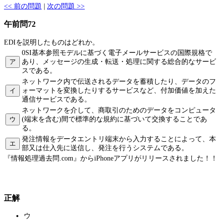
<< 前の問題
|
次の問題 >>
午前問72
EDIを説明したものはどれか。
0SI基本参照モデルに基づく電子メールサービスの国際規格で
ア
あり、メッセージの生成・転送・処理に関する総合的なサービ
スである。
ネットワーク内で伝送されるデータを蓄積したり、データのフ
イ
ォーマットを変換したりするサービスなど、付加価値を加えた
通信サービスである。
ネットワークを介して、商取引のためのデータをコンピュータ
ウ
(端末を含む)間で標準的な規約に基づいて交換することであ
る。
発注情報をデータエントリ端末から入力することによって、本
エ
部又は仕入先に送信し、発注を行うシステムである。
『情報処理過去問.com』からiPhoneアプリがリリースされました！！
正解
ウ