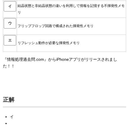
結晶状態と非結晶状態の違いを利用して情報を記憶する不揮発性メモ
イ
リ
ウ
フリップフロップ回路で構成された揮発性メモリ
エ
リフレッシュ動作が必要な揮発性メモリ
『情報処理過去問.com』からiPhoneアプリがリリースされまし
た！！
正解
イ