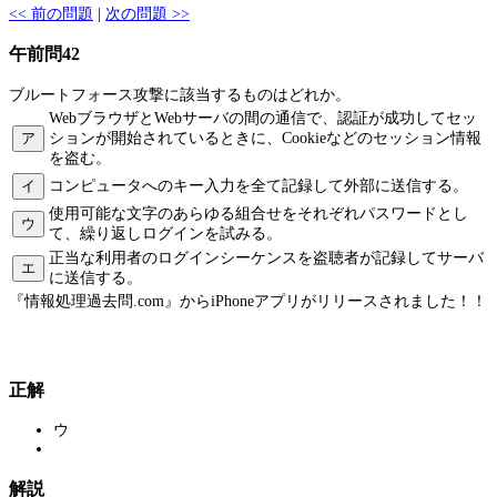
<< 前の問題
|
次の問題 >>
午前問42
ブルートフォース攻撃に該当するものはどれか。
WebブラウザとWebサーバの間の通信で、認証が成功してセッ
ア
ションが開始されているときに、Cookieなどのセッション情報
を盗む。
イ
コンピュータへのキー入力を全て記録して外部に送信する。
使用可能な文字のあらゆる組合せをそれぞれパスワードとし
ウ
て、繰り返しログインを試みる。
正当な利用者のログインシーケンスを盗聴者が記録してサーバ
エ
に送信する。
『情報処理過去問.com』からiPhoneアプリがリリースされました！！
正解
ウ
解説