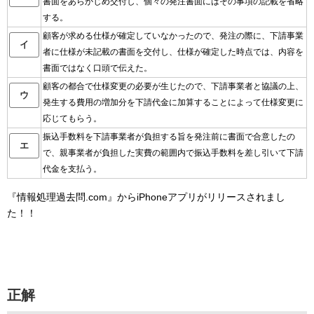
書面をあらかじめ交付し、個々の発注書面にはその事項の記載を省略
する。
顧客が求める仕様が確定していなかったので、発注の際に、下請事業
イ
者に仕様が未記載の書面を交付し、仕様が確定した時点では、内容を
書面ではなく口頭で伝えた。
顧客の都合で仕様変更の必要が生じたので、下請事業者と協議の上、
ウ
発生する費用の増加分を下請代金に加算することによって仕様変更に
応じてもらう。
振込手数料を下請事業者が負担する旨を発注前に書面で合意したの
エ
で、親事業者が負担した実費の範囲内で振込手数料を差し引いて下請
代金を支払う。
『情報処理過去問.com』からiPhoneアプリがリリースされまし
た！！
正解