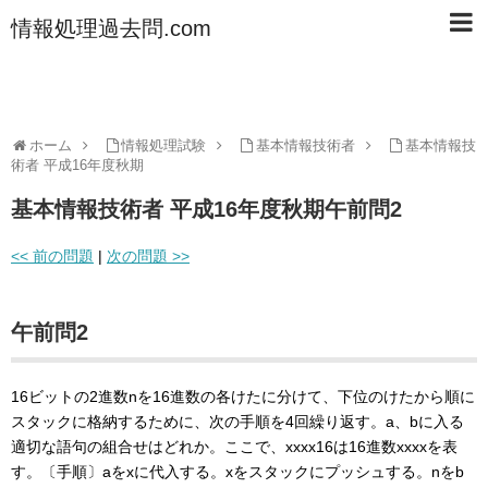
情報処理過去問.com
ホーム
情報処理試験
基本情報技術者
基本情報技
術者 平成16年度秋期
基本情報技術者 平成16年度秋期午前問2
<< 前の問題
|
次の問題 >>
午前問2
16ビットの2進数nを16進数の各けたに分けて、下位のけたから順に
スタックに格納するために、次の手順を4回繰り返す。a、bに入る
適切な語句の組合せはどれか。ここで、xxxx16は16進数xxxxを表
す。〔手順〕aをxに代入する。xをスタックにプッシュする。nをb