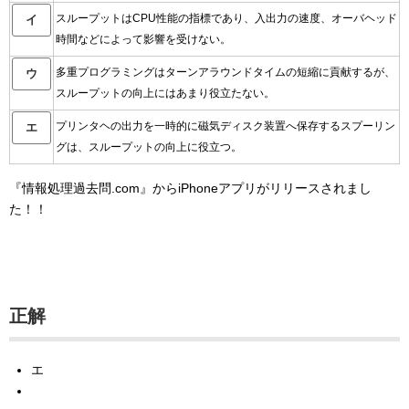
スループットはCPU性能の指標であり、入出力の速度、オーバヘッド
イ
時間などによって影響を受けない。
多重プログラミングはターンアラウンドタイムの短縮に貢献するが、
ウ
スループットの向上にはあまり役立たない。
プリンタヘの出力を一時的に磁気ディスク装置へ保存するスプーリン
エ
グは、スループットの向上に役立つ。
『情報処理過去問.com』からiPhoneアプリがリリースされまし
た！！
正解
エ