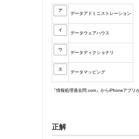
ア
データアドミニストレーション
イ
データウェアハウス
ウ
データディクショナリ
エ
データマッピング
『情報処理過去問.com』からiPhoneアプ
正解