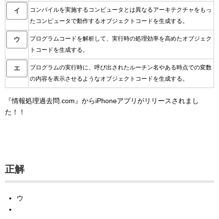
コンパイルを実施するコンピュータとは異なるアーキテクチャをもっ
イ
たコンピュータで動作するオブジェクトコードを生成する。
プログラムコードを解析して、実行時の処理効率を高めたオブジェク
ウ
トコードを生成する。
プログラムの実行時に、呼び出されたルーチン名やある時点での変数
エ
の内容を表示させるようなオブジェクトコードを生成する。
『情報処理過去問.com』からiPhoneアプリがリリースされまし
た！！
正解
ウ