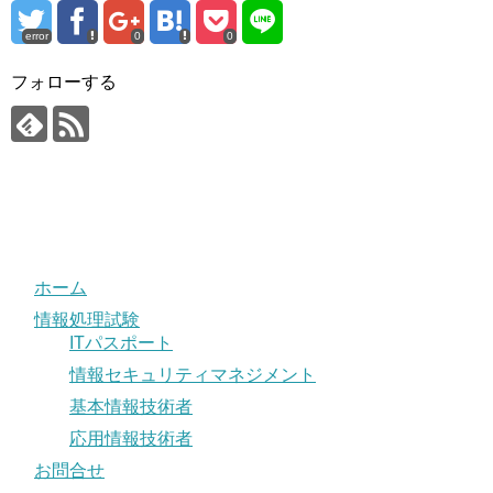
error
0
0
フォローする
ホーム
情報処理試験
ITパスポート
情報セキュリティマネジメント
基本情報技術者
応用情報技術者
お問合せ