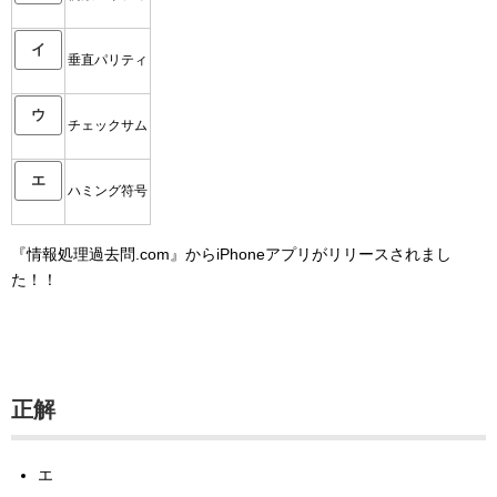
イ
垂直パリティ
ウ
チェックサム
エ
ハミング符号
『情報処理過去問.com』からiPhoneアプリがリリースされまし
た！！
正解
エ