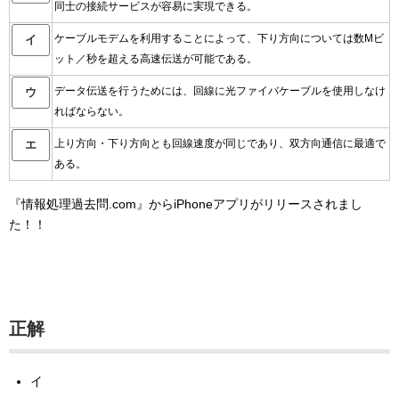
同士の接続サービスが容易に実現できる。
ケーブルモデムを利用することによって、下り方向については数Mビ
イ
ット／秒を超える高速伝送が可能である。
データ伝送を行うためには、回線に光ファイバケーブルを使用しなけ
ウ
ればならない。
上り方向・下り方向とも回線速度が同じであり、双方向通信に最適で
エ
ある。
『情報処理過去問.com』からiPhoneアプリがリリースされまし
た！！
正解
イ