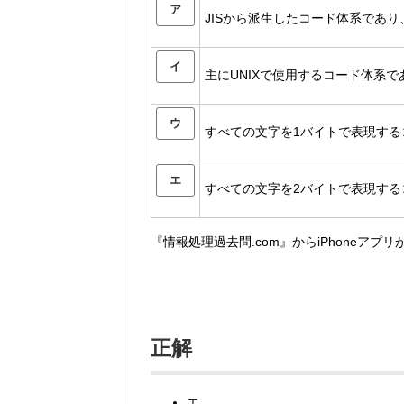
ア
JISから派生したコード体系であ
イ
主にUNIXで使用するコード体系
ウ
すべての文字を1バイトで表現する
エ
すべての文字を2バイトで表現す
『情報処理過去問.com』からiPhoneアプ
正解
エ