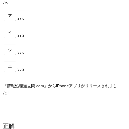
か。
ア
27.6
イ
29.2
ウ
33.6
エ
35.2
『情報処理過去問.com』からiPhoneアプリがリリースされまし
た！！
正解