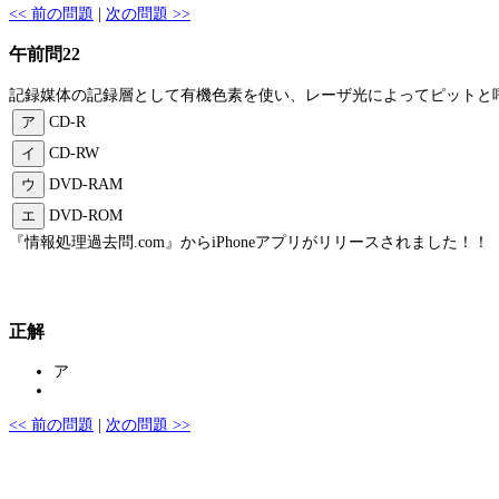
<< 前の問題
|
次の問題 >>
午前問22
記録媒体の記録層として有機色素を使い、レーザ光によってピットと
ア
CD-R
イ
CD-RW
ウ
DVD-RAM
エ
DVD-ROM
『情報処理過去問.com』からiPhoneアプリがリリースされました！！
正解
ア
<< 前の問題
|
次の問題 >>